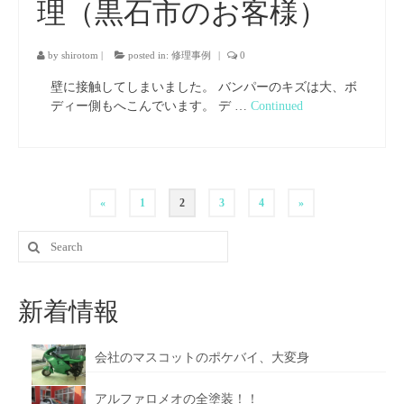
理（黒石市のお客様）
by
shirotom
|
posted in:
修理事例
|
0
壁に接触してしまいました。 バンパーのキズは大、ボ
ディー側もへこんでいます。 デ …
Continued
«
1
2
3
4
»
新着情報
会社のマスコットのポケバイ、大変身
アルファロメオの全塗装！！