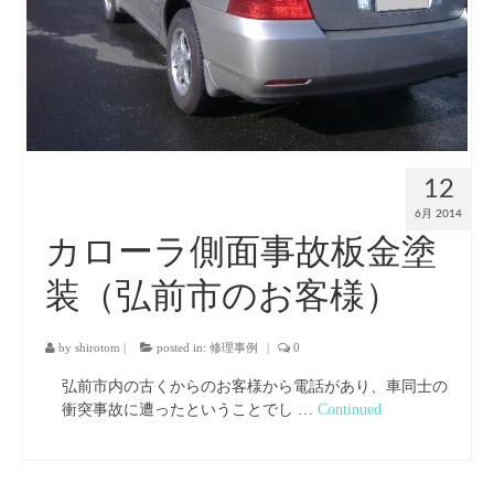
12
6月 2014
カローラ側面事故板金塗
装（弘前市のお客様）
by
shirotom
|
posted in:
修理事例
|
0
弘前市内の古くからのお客様から電話があり、車同士の
衝突事故に遭ったということでし …
Continued