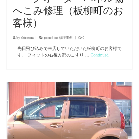
へこみ修理（板柳町のお
客様）
by
shirotom
|
posted in:
修理事例
|
0
先日飛び込みで来店していただいた板柳町のお客様で
す。 フィットの右後方部のこすり …
Continued