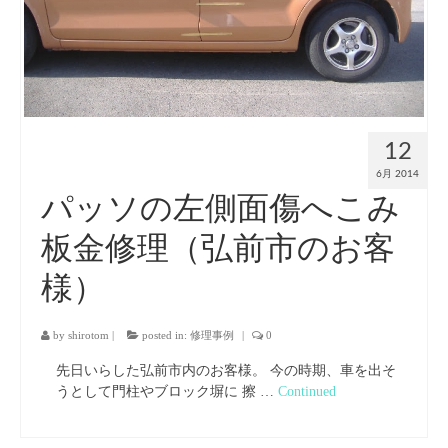
12
6月 2014
パッソの左側面傷へこみ
板金修理（弘前市のお客
様）
by
shirotom
|
posted in:
修理事例
|
0
先日いらした弘前市内のお客様。 今の時期、車を出そ
うとして門柱やブロック塀に 擦 …
Continued